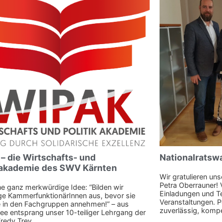
– die Wirtschafts- und
Nationalratsw
kakademie des SWV Kärnten
Wir gratulieren un
Petra Oberrauner! 
ine ganz merkwürdige Idee: “Bilden wir
Einladungen und T
ge KammerfunktionärInnen aus, bevor sie
Veranstaltungen. P
 in den Fachgruppen annehmen!” – aus
zuverlässig, kompe
dee entsprang unser 10-teiliger Lehrgang der
redy Trey ...