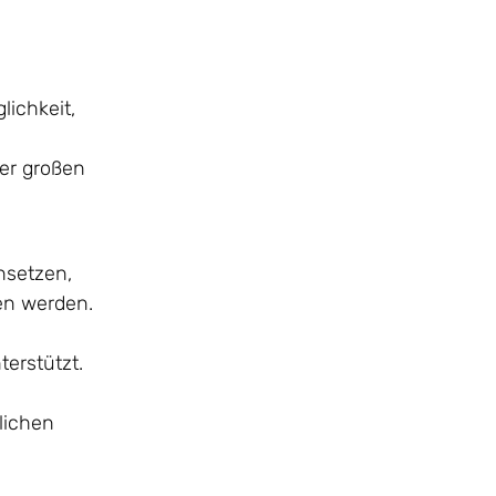
lichkeit,
er großen
nsetzen,
en werden.
terstützt.
lichen