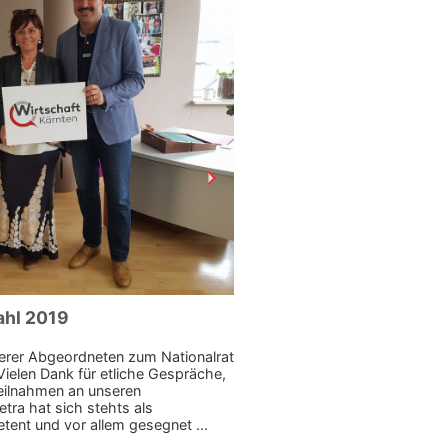
ahl 2019
Rückblick 2020!
serer Abgeordneten zum Nationalrat
Rund um Präsident KR Fredy 
Vielen Dank für etliche Gespräche,
Präsidium die Speerspitze d
eilnahmen an unseren
Kurzbericht. Auch das Präs
etra hat sich stehts als
ist vom Lockdown betroffen 
tent und vor allem gesegnet ...
nur ...